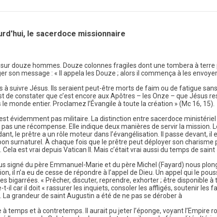
urd'hui, le sacerdoce missionnaire
e sur douze hommes. Douze colonnes fragiles dont une tombera à terre pe
ager son message : « Il appela les Douze ; alors il commença à les envoye
s à suivre Jésus. Ils seraient peut-être morts de faim ou de fatigue sa
 est de constater que c’est encore aux Apôtres – les Onze – que Jésus r
s le monde entier. Proclamez l’Évangile à toute la création » (Mc 16, 15).
’est évidemment pas militaire. La distinction entre sacerdoce ministériel
pas une récompense. Elle indique deux manières de servir la mission. 
t, le prêtre a un rôle moteur dans l’évangélisation. Il passe devant, il 
on surnaturel. À chaque fois que le prêtre peut déployer son charisme pr
s. Cela est vrai depuis Vatican II. Mais c’était vrai aussi du temps de sai
ous signé du père Emmanuel-Marie et du père Michel (Fayard) nous plong
n, il n’a eu de cesse de répondre à l’appel de Dieu. Un appel qui le pouss
es bigarrées. « Prêcher, discuter, reprendre, exhorter ; être disponible à
t-il car il doit « rassurer les inquiets, consoler les affligés, soutenir les f
 ». La grandeur de saint Augustin a été de ne pas se dérober à
e à temps et à contretemps. Il aurait pu jeter l’éponge, voyant l’Empir