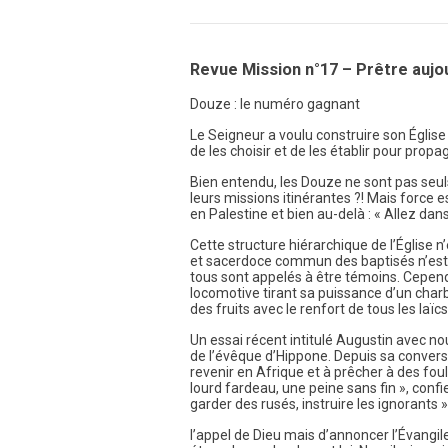
Revue Mission n°17 – Prêtre aujo
Douze : le numéro gagnant
Le Seigneur a voulu construire son Églis
de les choisir et de les établir pour prop
Bien entendu, les Douze ne sont pas seul
leurs missions itinérantes ?! Mais force
en Palestine et bien au-delà : « Allez dan
Cette structure hiérarchique de l’Église n
et sacerdoce commun des baptisés n’est 
tous sont appelés à être témoins. Cependan
locomotive tirant sa puissance d’un charb
des fruits avec le renfort de tous les laïc
Un essai récent intitulé Augustin avec n
de l’évêque d’Hippone. Depuis sa conversio
revenir en Afrique et à prêcher à des foul
lourd fardeau, une peine sans fin », confie-
garder des rusés, instruire les ignorants
l’appel de Dieu mais d’annoncer l’Évangil