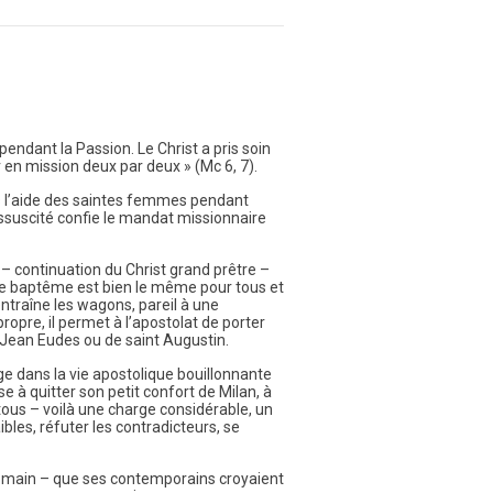
ndant la Passion. Le Christ a pris soin
r en mission deux par deux » (Mc 6, 7).
ns l’aide des saintes femmes pendant
essuscité confie le mandat missionnaire
 – continuation du Christ grand prêtre –
Le baptême est bien le même pour tous et
entraîne les wagons, pareil à une
opre, il permet à l’apostolat de porter
nt Jean Eudes ou de saint Augustin.
e dans la vie apostolique bouillonnante
e à quitter son petit confort de Milan, à
 tous – voilà une charge considérable, un
aibles, réfuter les contradicteurs, se
e romain – que ses contemporains croyaient